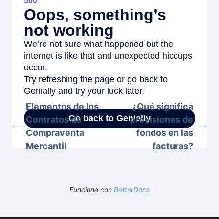
Comparte Este Artículo:
¿Sigues con problemas? ¿Cómo podemos
ayudar?
Updated on 4 de diciembre de 2023
Elementos de los
¿Qué significa
Contratos de
provisiones de
Compraventa
fondos en las
Mercantil
facturas?
Funciona con
BetterDocs