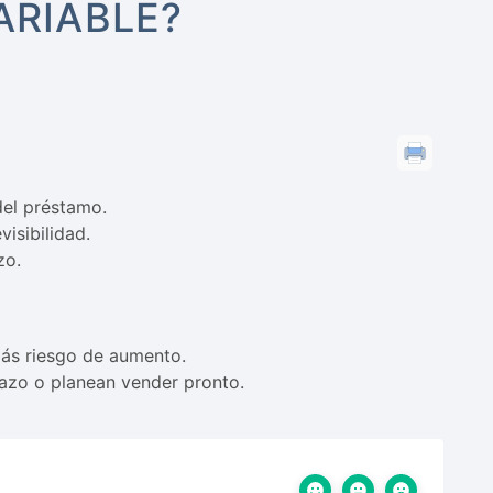
ARIABLE?
del préstamo.
isibilidad.
zo.
más riesgo de aumento.
lazo o planean vender pronto.