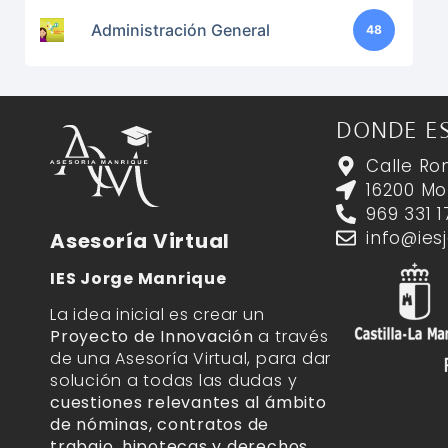
Administración General
48
DONDE E
Calle Ron
16200 Mot
969 331 1
info@ies
Asesoría Virtual
IES Jorge Manrique
La idea inicial es crear un
Proyecto de Innovación
a través
de una Asesoría Virtual, para dar
solución a todas las dudas y
cuestiones relevantes al ámbito
de nóminas, contratos de
trabajo, hipotecas y derechos