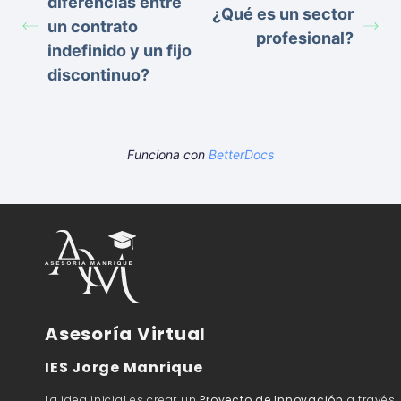
diferencias entre
¿Qué es un sector
un contrato
profesional?
indefinido y un fijo
discontinuo?
Funciona con
BetterDocs
Asesoría Virtual
IES Jorge Manrique
La idea inicial es crear un
Proyecto de Innovación
a través